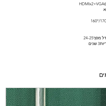
H
א
מסך24-25
שנים
ים