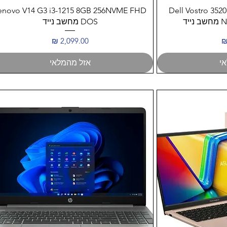
ה
תצוגה מהירה
enovo V14 G3 i3-1215 8GB 256NVME FHD
Dell Vostro 352
יד
DOS מחשב נייד
מחיר
י
אזל מהמלאי