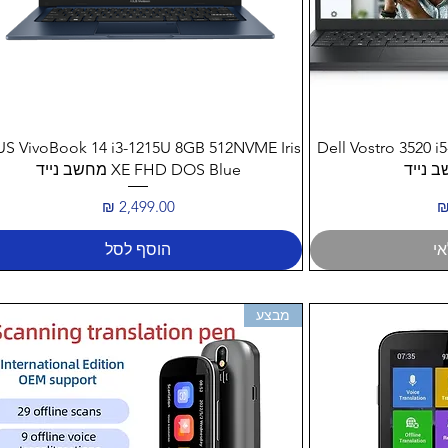
ה
תצוגה מהירה
S VivoBook 14 i3-1215U 8GB 512NVME Iris
Dell Vostro 3520
XE FHD DOS Blue מחשב נייד
מחיר
י
הוסף לסל
מבצע