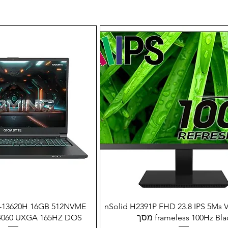
תצוגה מהירה
תצוגה מהיר
7-13620H 16GB 512NVME
nSolid H2391P FHD 23.8 IPS 5Ms
frameless 100Hz Bla מסך
RTX4060 UXGA 165HZ DOS מחשב