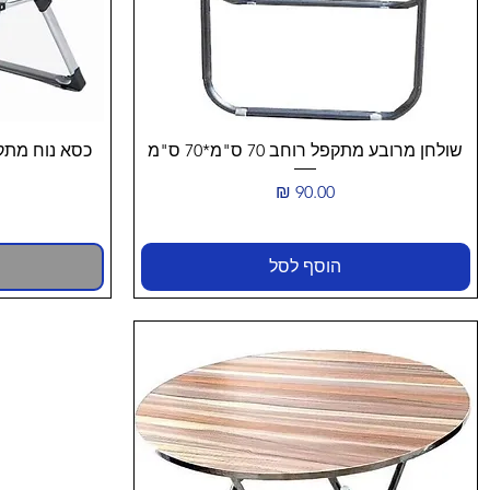
תצוגה מהירה
שולחן מרובע מתקפל רוחב 70 ס"מ*70 ס"מ
כסא נוח מתק
מחיר
הוסף לסל