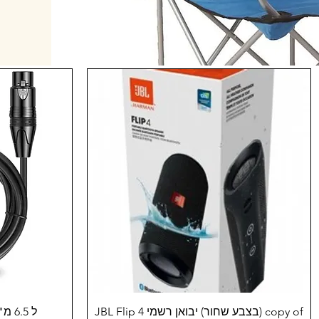
תצוגה מהירה
copy of (בצבע שחור) יבואן רשמי JBL Flip 4
ל 6.5 מ"מ אורך4.5 מטר XLR כבל