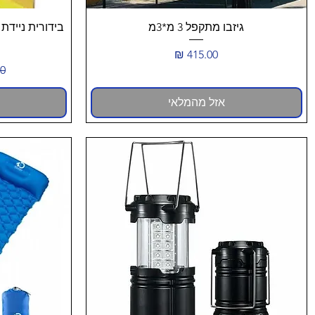
תצוגה מהירה
גיזבו מתקפל 3 מ*3מ
מחיר
מח
אזל מהמלאי