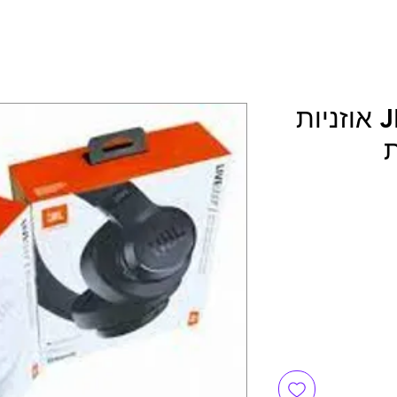
JBL LIVE 500BT אוזניות
ת
יר