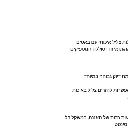
קשת אלחוטיות מבית JBL בעלות צליל איכותי עם באסים
ריות BlueTooth,עיצוב ארגונומי וחיי סוללה המספיקים
מת דיוק גבוהה במיוחד
 פועלות בתקן BlueTooth ומאפשרות להזרים צליל באיכות
ות רבות של האזנה, במשקל קל
סינטטי.