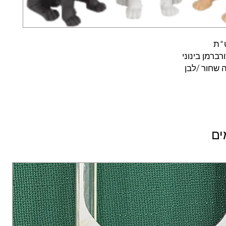
ט"ת
רברמן בינוני
 שחור /לבן
ים