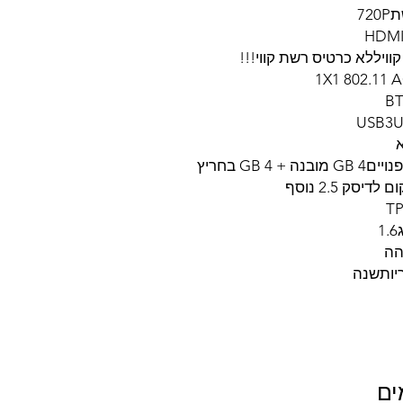
72
וויללא כרטיס רשת קווי!!!
ה + 4 GB בחריץ
יסק 2.5 נוסף
T
הה
יותשנה
ים