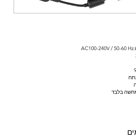
AC
מתח
ה
חשה בלבד
ים