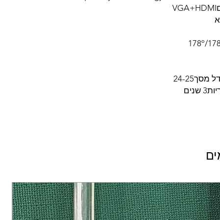
V
א
מסך24-25
שנים
ים