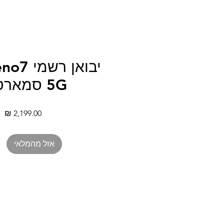
יבואן ר
5G סמארטפון
מח
אזל מהמלאי