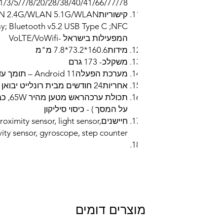
1/3/5/7/8/20/28/38/40/41/66/77/78
קישוריות.4G/WLAN 5.1G/WLAN
המפעילות בישראל -VoLTE/VoWifi
מידות160.6*73.2*7.8 מ"מ
משקלכ- 173 גרם
מערכת הפעלהAndroid 11 – תומך עדכוני FOTA
אחריות24 חודשים מבית רונלייט יבואן רשמי
על המסך ) - כיסוי סיליקון
חיישניםmity sensor, light sensor
vity sensor, gyroscope, step counter
מוצרים דומים