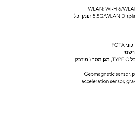
WLAN: Wi-Fi 6/WLAN 2
5.8G/WLAN Display; Bluetooth v5.2 USB Type C ;NFC תומך כל
תכולת ערכהראש מטען מהיר 65W, כבל TYPE C, מגן מסך ( מודבק
Geomagnetic sensor, proxi,
acceleration sensor, gra