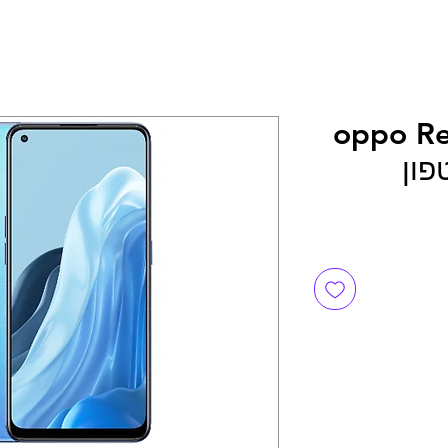
שמי oppo Reno7
יר