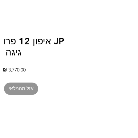
גיגה
מח
אזל מהמלאי